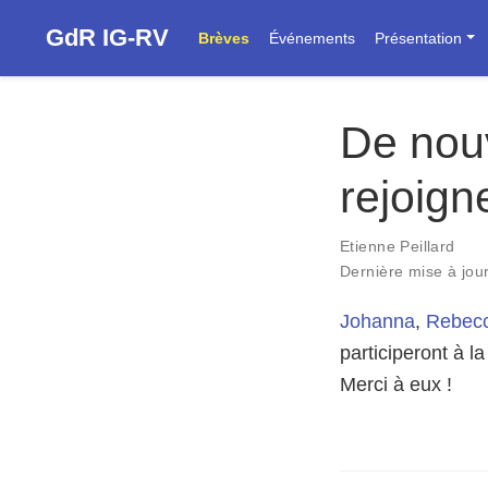
GdR IG-RV
Brèves
Événements
Présentation
De nouv
rejoign
Etienne Peillard
Dernière mise à jour
Johanna
,
Rebec
participeront à l
Merci à eux !