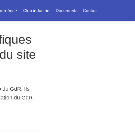
journées
Club industriel
Documents
Contact
fiques
du site
b du GdR. Ils
ication du GdR.