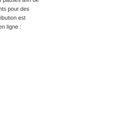
s pauses afin de
nts pour des
ibution est
en ligne :