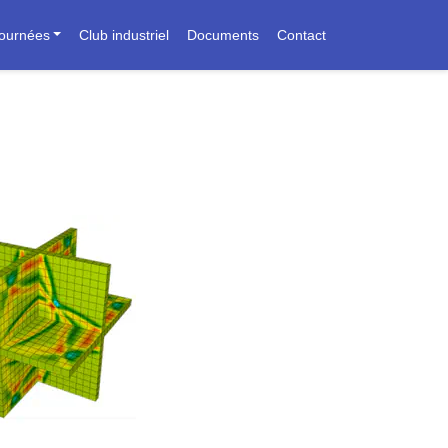
journées
Club industriel
Documents
Contact