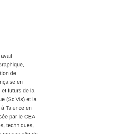
avail
Graphique,
tion de
ançaise en
et futurs de la
ue (SciVis) et la
n à Talence en
isée par le CEA
s, techniques,