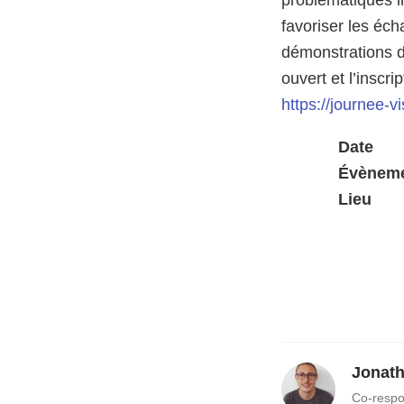
problématiques i
favoriser les éch
démonstrations de
ouvert et l’inscr
https://journee-v
Date
Évènem
Lieu
Jonath
Co-respo