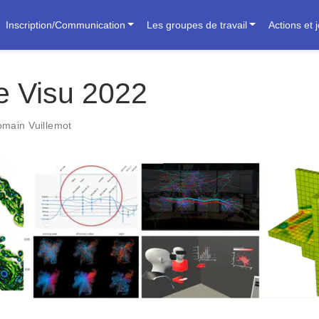
Inscription/Communication
Les groupes de travail
Actions et 
e Visu 2022
main Vuillemot