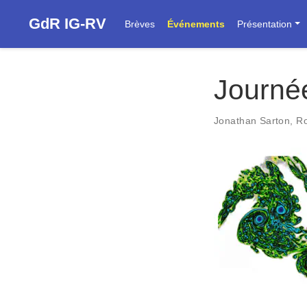
GdR IG-RV
Brèves
Événements
Présentation
Journé
Jonathan Sarton
,
Ro