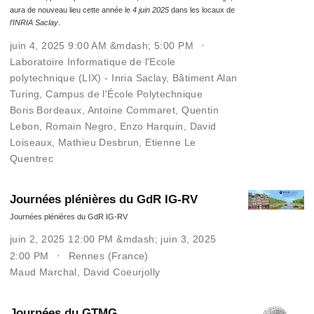
aura de nouveau lieu cette année le
4 juin 2025
dans les locaux de
l’INRIA Saclay
.
juin 4, 2025 9:00 AM &mdash; 5:00 PM
Laboratoire Informatique de l'Ecole
polytechnique (LIX) - Inria Saclay, Bâtiment Alan
Turing, Campus de l'École Polytechnique
Boris Bordeaux
,
Antoine Commaret
,
Quentin
Lebon
,
Romain Negro
,
Enzo Harquin
,
David
Loiseaux
,
Mathieu Desbrun
,
Etienne Le
Quentrec
Journées plénières du GdR IG-RV
Journées plénières du GdR IG-RV
juin 2, 2025 12:00 PM &mdash; juin 3, 2025
2:00 PM
Rennes (France)
Maud Marchal
,
David Coeurjolly
Journées du GTMG