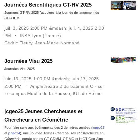
Journées Scientifiques GT-RV 2025
Journées GT-RV 2025 (accolées à la journée de lancement du
GDR IHM)
juil. 3, 2025 2:00 PM &mdash; juil. 4, 2025 2:00
PM
INSA Lyon (France)
Cédric Fleury
,
Jean-Marie Normand
Journées Visu 2025
Journées Visu 2025
juin 16, 2025 1:00 PM &mdash; juin 17, 2025
2:00 PM
Amphithéâtre 2 du bâtiment C - sur
le campus Moulin de la Housse, IUT de Reims
jcgeo25 Jeunes Chercheuses et
Chercheurs en Géométrie
Pour faire suite aux évènements des 2 dernières années (
jcgeo23
et
jcgeo24
), une
Journée Jeunes Chercheuses et Chercheurs en
Géométrie
, portée par les GT GDMM, GT MG et le GT Geo-Algo,